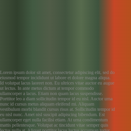
Lorem ipsum dolor sit amet, consectetur adipiscing elit, sed do
eiusmod tempor incididunt ut labore et dolore magna aliqua.
Id volutpat lacus laoreet non. Eu ultrices vitae auctor eu augue
ut lectus. In ante metus dictum at tempor commodo
ullamcorper a lacus. Etiam non quam lacus suspendisse.
Porttitor leo a diam sollicitudin tempor id eu nisl. Auctor urna
nunc id cursus metus aliquam eleifend mi. Aliquam
vestibulum morbi blandit cursus risus at. Sollicitudin tempor id
eu nisl nunc. Amet nisl suscipit adipiscing bibendum. Est
ullamcorper eget nulla facilisi etiam. At urna condimentum
mattis pellentesque. Volutpat ac tincidunt vitae semper quis
lectus nulla at. Aliquet porttitor lacus luctus accumsan tortor