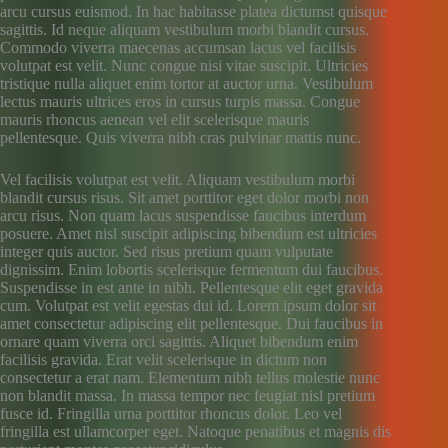
arcu cursus euismod. In hac habitasse platea dictumst quisque
sagittis. Id neque aliquam vestibulum morbi blandit cursus.
Commodo viverra maecenas accumsan lacus vel facilisis
volutpat est velit. Nunc congue nisi vitae suscipit. Ultricies
tristique nulla aliquet enim tortor at auctor urna. Vestibulum
lectus mauris ultrices eros in cursus turpis massa. Congue
mauris rhoncus aenean vel elit scelerisque mauris
pellentesque. Quis viverra nibh cras pulvinar mattis nunc.
Vel facilisis volutpat est velit. Aliquam vestibulum morbi
blandit cursus risus. Sit amet porttitor eget dolor morbi non
arcu risus. Non quam lacus suspendisse faucibus interdum
posuere. Amet nisl suscipit adipiscing bibendum est ultricies
integer quis auctor. Sed risus pretium quam vulputate
dignissim. Enim lobortis scelerisque fermentum dui faucibus.
Suspendisse in est ante in nibh. Pellentesque elit eget gravida
cum. Volutpat est velit egestas dui id. Lorem ipsum dolor sit
amet consectetur adipiscing elit pellentesque. Dui faucibus in
ornare quam viverra orci sagittis. Aliquet bibendum enim
facilisis gravida. Erat velit scelerisque in dictum non
consectetur a erat nam. Elementum nibh tellus molestie nunc
non blandit massa. In massa tempor nec feugiat nisl pretium
fusce id. Fringilla urna porttitor rhoncus dolor. Leo vel
fringilla est ullamcorper eget. Natoque penatibus et magnis dis