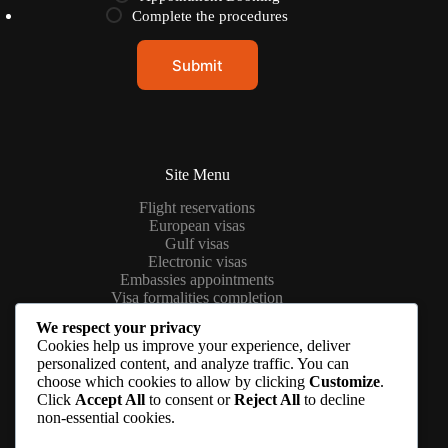
c
Complete the procedures
e
S
e
Submit
r
v
i
c
e
N
Site Menu
u
m
Flight reservations
b
European visas
e
Gulf visas
r
Electronic visas
s
Embassies appointments
Visa formalities completion
About Us
We respect your privacy
Cookies help us improve your experience, deliver
personalized content, and analyze traffic. You can
choose which cookies to allow by clicking
Customize
.
Contact us
Click
Accept All
to consent or
Reject All
to decline
Phone: (+63) 555 1212
non-essential cookies.