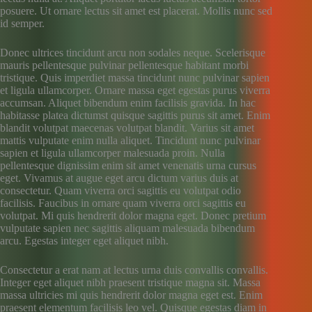
posuere. Ut ornare lectus sit amet est placerat. Mollis nunc sed
id semper.
Donec ultrices tincidunt arcu non sodales neque. Scelerisque
mauris pellentesque pulvinar pellentesque habitant morbi
tristique. Quis imperdiet massa tincidunt nunc pulvinar sapien
et ligula ullamcorper. Ornare massa eget egestas purus viverra
accumsan. Aliquet bibendum enim facilisis gravida. In hac
habitasse platea dictumst quisque sagittis purus sit amet. Enim
blandit volutpat maecenas volutpat blandit. Varius sit amet
mattis vulputate enim nulla aliquet. Tincidunt nunc pulvinar
sapien et ligula ullamcorper malesuada proin. Nulla
pellentesque dignissim enim sit amet venenatis urna cursus
eget. Vivamus at augue eget arcu dictum varius duis at
consectetur. Quam viverra orci sagittis eu volutpat odio
facilisis. Faucibus in ornare quam viverra orci sagittis eu
volutpat. Mi quis hendrerit dolor magna eget. Donec pretium
vulputate sapien nec sagittis aliquam malesuada bibendum
arcu. Egestas integer eget aliquet nibh.
Consectetur a erat nam at lectus urna duis convallis convallis.
Integer eget aliquet nibh praesent tristique magna sit. Massa
massa ultricies mi quis hendrerit dolor magna eget est. Enim
praesent elementum facilisis leo vel. Quisque egestas diam in