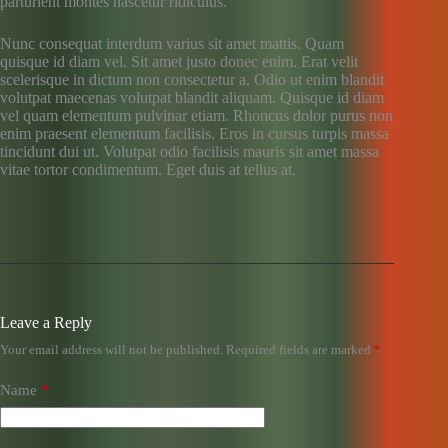
parturient montes nascetur ridiculus.
Nunc consequat interdum varius sit amet mattis. Quam
quisque id diam vel. Sit amet justo donec enim. Erat velit
scelerisque in dictum non consectetur a. Odio ut enim blandit
volutpat maecenas volutpat blandit aliquam. Quisque id diam
vel quam elementum pulvinar etiam. Rhoncus dolor purus non
enim praesent elementum facilisis. Eros in cursus turpis massa
tincidunt dui ut. Volutpat odio facilisis mauris sit amet massa
vitae tortor condimentum. Eget duis at tellus at.
Leave a Reply
Your email address will not be published.
Required fields are marked
*
Name
*