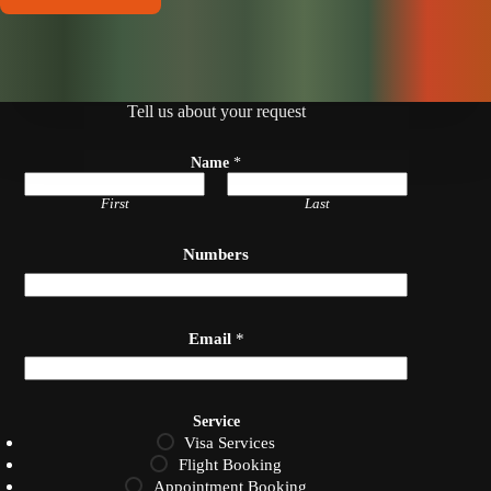
Tell us about your request
Name
*
First
Last
Numbers
Email
*
S
Service
e
Visa Services
r
v
Flight Booking
i
Appointment Booking