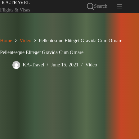
Skip
KA-TRAVEL
Search
to
Flights & Visas
content
Home
Video
Pellentesque Eliteget Gravida Cum Ornare
Pellentesque Eliteget Gravida Cum Ornare
KA-Travel
June 15, 2021
Video